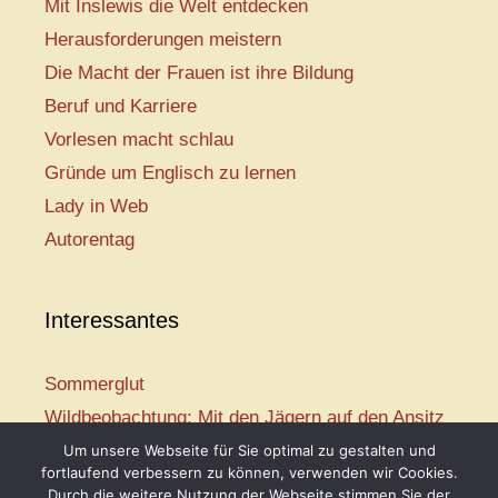
Mit Inslewis die Welt entdecken
Herausforderungen meistern
Die Macht der Frauen ist ihre Bildung
Beruf und Karriere
Vorlesen macht schlau
Gründe um Englisch zu lernen
Lady in Web
Autorentag
Interessantes
Sommerglut
Wildbeobachtung: Mit den Jägern auf den Ansitz
Mir ist so heiß
Um unsere Webseite für Sie optimal zu gestalten und
fortlaufend verbessern zu können, verwenden wir Cookies.
Mission: Rettungsschwimmer
Durch die weitere Nutzung der Webseite stimmen Sie der