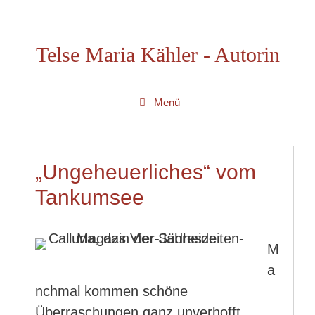
Zum
Inhalt
Telse Maria Kähler - Autorin
springen
Menü
„Ungeheuerliches“ vom
Tankumsee
M
a
nchmal kommen schöne
Überraschungen ganz unverhofft.