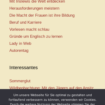
Mit Inslewis die Welt entdecken
Herausforderungen meistern
Die Macht der Frauen ist ihre Bildung
Beruf und Karriere
Vorlesen macht schlau
Gründe um Englisch zu lernen
Lady in Web
Autorentag
Interessantes
Sommerglut
Wildbeobachtung: Mit den Jägern auf den Ansitz
Mir ist so heiß
Um unsere Webseite für Sie optimal zu gestalten und
fortlaufend verbessern zu können, verwenden wir Cookies.
Mission: Rettungsschwimmer
Durch die weitere Nutzung der Webseite stimmen Sie der