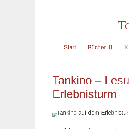
Zum
Inhalt
Te
springen
Start
Bücher
K
Tankino – Les
Erlebnisturm