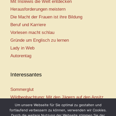
Mit Inslewis die Welt entdecken
Herausforderungen meistern
Die Macht der Frauen ist ihre Bildung
Beruf und Karriere
Vorlesen macht schlau
Gründe um Englisch zu lernen
Lady in Web
Autorentag
Interessantes
Sommerglut
Wildbeobachtung: Mit den Jägern auf den Ansitz
Mir ist so heiß
Um unsere Webseite für Sie optimal zu gestalten und
fortlaufend verbessern zu können, verwenden wir Cookies.
Mission: Rettungsschwimmer
Durch die weitere Nutzung der Webseite stimmen Sie der