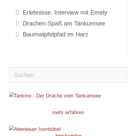
Kategorien
Erlebnisse
,
Interview mit Emely
Drachen-Spaß am Tankumsee
Baumwipfelpfad im Harz
Suche
nach:
mehr erfahren
Jetzt bestellen