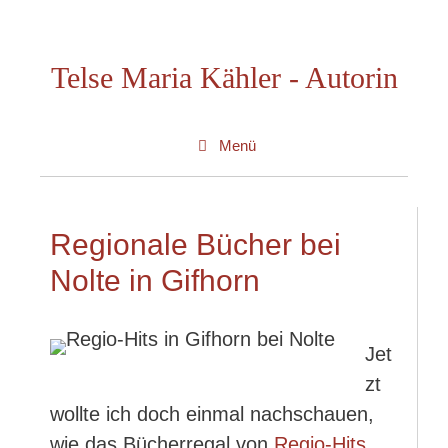
Zum
Inhalt
Telse Maria Kähler - Autorin
springen
Menü
Regionale Bücher bei
Nolte in Gifhorn
Jet
zt
wollte ich doch einmal nachschauen,
wie das Bücherregal von
Regio-Hits