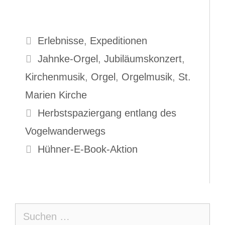
Kategorien
Erlebnisse
,
Expeditionen
Schlagwörter
Jahnke-Orgel
,
Jubiläumskonzert
,
Kirchenmusik
,
Orgel
,
Orgelmusik
,
St.
Marien Kirche
Herbstspaziergang entlang des
Vogelwanderwegs
Hühner-E-Book-Aktion
Suche
nach: