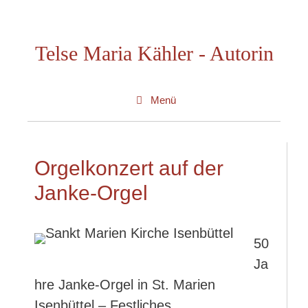
Zum
Inhalt
Telse Maria Kähler - Autorin
springen
Menü
Orgelkonzert auf der
Janke-Orgel
50
Ja
hre Janke-Orgel in St. Marien
Isenbüttel – Festliches