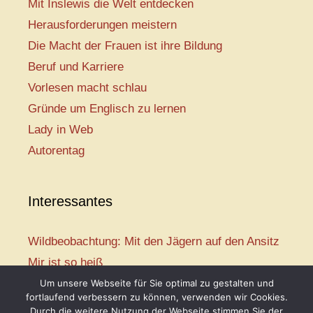
Mit Inslewis die Welt entdecken
Herausforderungen meistern
Die Macht der Frauen ist ihre Bildung
Beruf und Karriere
Vorlesen macht schlau
Gründe um Englisch zu lernen
Lady in Web
Autorentag
Interessantes
Wildbeobachtung: Mit den Jägern auf den Ansitz
Mir ist so heiß
Mission: Rettungsschwimmer
Um unsere Webseite für Sie optimal zu gestalten und
fortlaufend verbessern zu können, verwenden wir Cookies.
Vogelwelt-Entdeckertour
Durch die weitere Nutzung der Webseite stimmen Sie der