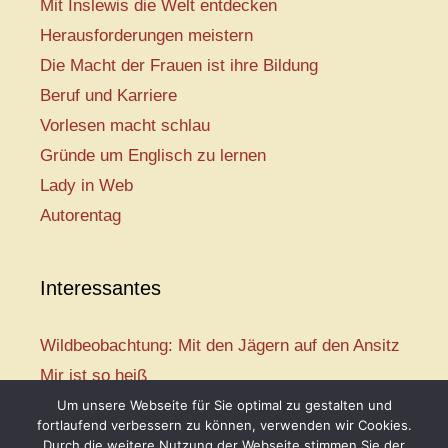
Mit Inslewis die Welt entdecken
Herausforderungen meistern
Die Macht der Frauen ist ihre Bildung
Beruf und Karriere
Vorlesen macht schlau
Gründe um Englisch zu lernen
Lady in Web
Autorentag
Interessantes
Wildbeobachtung: Mit den Jägern auf den Ansitz
Mir ist so heiß
Mission: Rettungsschwimmer
Um unsere Webseite für Sie optimal zu gestalten und
fortlaufend verbessern zu können, verwenden wir Cookies.
Vogelwelt-Entdeckertour
Durch die weitere Nutzung der Webseite stimmen Sie der