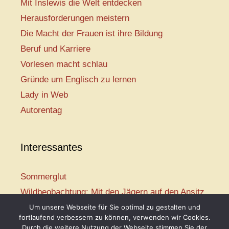
Mit Inslewis die Welt entdecken
Herausforderungen meistern
Die Macht der Frauen ist ihre Bildung
Beruf und Karriere
Vorlesen macht schlau
Gründe um Englisch zu lernen
Lady in Web
Autorentag
Interessantes
Sommerglut
Wildbeobachtung: Mit den Jägern auf den Ansitz
Mir ist so heiß
Um unsere Webseite für Sie optimal zu gestalten und
fortlaufend verbessern zu können, verwenden wir Cookies.
Mission: Rettungsschwimmer
Durch die weitere Nutzung der Webseite stimmen Sie der