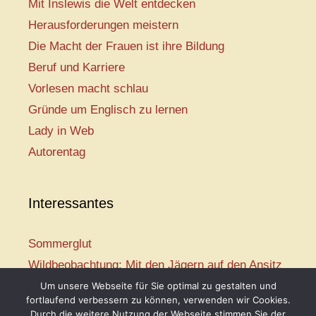
Mit Inslewis die Welt entdecken
Herausforderungen meistern
Die Macht der Frauen ist ihre Bildung
Beruf und Karriere
Vorlesen macht schlau
Gründe um Englisch zu lernen
Lady in Web
Autorentag
Interessantes
Sommerglut
Wildbeobachtung: Mit den Jägern auf den Ansitz
Mir ist so heiß
Um unsere Webseite für Sie optimal zu gestalten und
fortlaufend verbessern zu können, verwenden wir Cookies.
Mission: Rettungsschwimmer
Durch die weitere Nutzung der Webseite stimmen Sie der