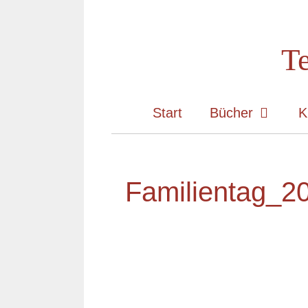
Zum
Inhalt
Te
springen
Start
Bücher
K
Familientag_2