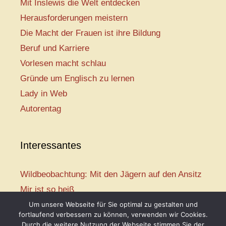
Mit Inslewis die Welt entdecken
Herausforderungen meistern
Die Macht der Frauen ist ihre Bildung
Beruf und Karriere
Vorlesen macht schlau
Gründe um Englisch zu lernen
Lady in Web
Autorentag
Interessantes
Wildbeobachtung: Mit den Jägern auf den Ansitz
Mir ist so heiß
Mission: Rettungsschwimmer
Um unsere Webseite für Sie optimal zu gestalten und
fortlaufend verbessern zu können, verwenden wir Cookies.
Vogelwelt-Entdeckertour
Durch die weitere Nutzung der Webseite stimmen Sie der