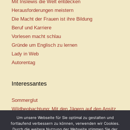
Mit Inslewis die Welt entdecken
Herausforderungen meistern
Die Macht der Frauen ist ihre Bildung
Beruf und Karriere
Vorlesen macht schlau
Gründe um Englisch zu lernen
Lady in Web
Autorentag
Interessantes
Sommerglut
Wildbeobachtung: Mit den Jägern auf den Ansitz
Mir ist so heiß
Um unsere Webseite für Sie optimal zu gestalten und
fortlaufend verbessern zu können, verwenden wir Cookies.
Mission: Rettungsschwimmer
Durch die weitere Nutzung der Webseite stimmen Sie der