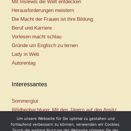
Mit Inslewis die Welt entdecken
Herausforderungen meistern
Die Macht der Frauen ist ihre Bildung
Beruf und Karriere
Vorlesen macht schlau
Gründe um Englisch zu lernen
Lady in Web
Autorentag
Interessantes
Sommerglut
Wildbeobachtung: Mit den Jägern auf den Ansitz
Mir ist so heiß
Um unsere Webseite für Sie optimal zu gestalten und
fortlaufend verbessern zu können, verwenden wir Cookies.
Mission: Rettungsschwimmer
Durch die weitere Nutzung der Webseite stimmen Sie der