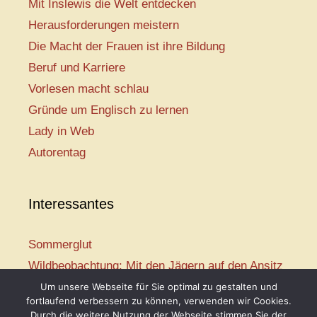
Mit Inslewis die Welt entdecken
Herausforderungen meistern
Die Macht der Frauen ist ihre Bildung
Beruf und Karriere
Vorlesen macht schlau
Gründe um Englisch zu lernen
Lady in Web
Autorentag
Interessantes
Sommerglut
Wildbeobachtung: Mit den Jägern auf den Ansitz
Mir ist so heiß
Um unsere Webseite für Sie optimal zu gestalten und
fortlaufend verbessern zu können, verwenden wir Cookies.
Mission: Rettungsschwimmer
Durch die weitere Nutzung der Webseite stimmen Sie der