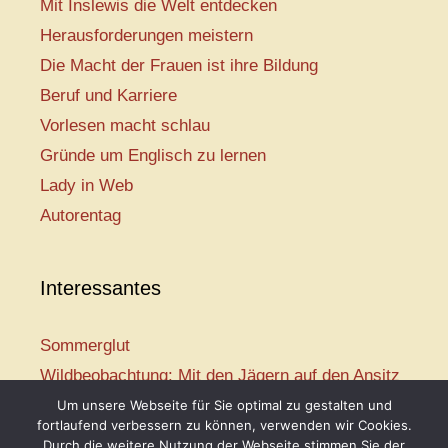
Mit Inslewis die Welt entdecken
Herausforderungen meistern
Die Macht der Frauen ist ihre Bildung
Beruf und Karriere
Vorlesen macht schlau
Gründe um Englisch zu lernen
Lady in Web
Autorentag
Interessantes
Sommerglut
Wildbeobachtung: Mit den Jägern auf den Ansitz
Mir ist so heiß
Um unsere Webseite für Sie optimal zu gestalten und
fortlaufend verbessern zu können, verwenden wir Cookies.
Mission: Rettungsschwimmer
Durch die weitere Nutzung der Webseite stimmen Sie der