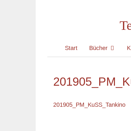
Zum
Inhalt
Te
springen
Start
Bücher
K
201905_PM_K
201905_PM_KuSS_Tankino