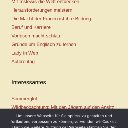
Mit Inslewis die Welt entdecken
Herausforderungen meistern
Die Macht der Frauen ist ihre Bildung
Beruf und Karriere
Vorlesen macht schlau
Gründe um Englisch zu lernen
Lady in Web
Autorentag
Interessantes
Sommerglut
Wildbeobachtung: Mit den Jägern auf den Ansitz
Mir ist so heiß
Um unsere Webseite für Sie optimal zu gestalten und
fortlaufend verbessern zu können, verwenden wir Cookies.
Mission: Rettungsschwimmer
Durch die weitere Nutzung der Webseite stimmen Sie der