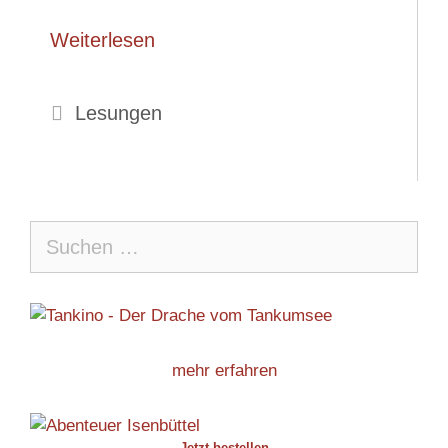
Weiterlesen
Kategorien
Lesungen
Suche
nach:
mehr erfahren
Jetzt bestellen