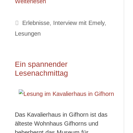
Weiterlesen
Kategorien
Erlebnisse
,
Interview mit Emely
,
Lesungen
Ein spannender
Lesenachmittag
Das Kavalierhaus in Gifhorn ist das
älteste Wohnhaus Gifhorns und
beherbergt das Museum für