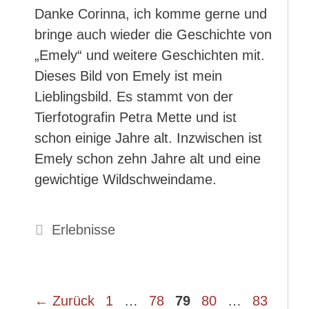
Danke Corinna, ich komme gerne und
bringe auch wieder die Geschichte von
„Emely“ und weitere Geschichten mit.
Dieses Bild von Emely ist mein
Lieblingsbild. Es stammt von der
Tierfotografin Petra Mette und ist
schon einige Jahre alt. Inzwischen ist
Emely schon zehn Jahre alt und eine
gewichtige Wildschweindame.
Kategorien
Erlebnisse
Seite
Seite
Seite
Seite
Seite
←
Zurück
1
…
78
79
80
…
83