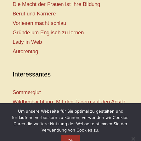
Die Macht der Frauen ist ihre Bildung
Beruf und Karriere
Vorlesen macht schlau
Gründe um Englisch zu lernen
Lady in Web
Autorentag
Interessantes
Sommerglut
Wildbeobachtung: Mit den Jägern auf den Ansitz
Mir ist so heiß
Um unsere Webseite für Sie optimal zu gestalten und
fortlaufend verbessern zu können, verwenden wir Cookies.
Mission: Rettungsschwimmer
Durch die weitere Nutzung der Webseite stimmen Sie der
Vogelwelt-Entdeckertour
Verwendung von Cookies zu.