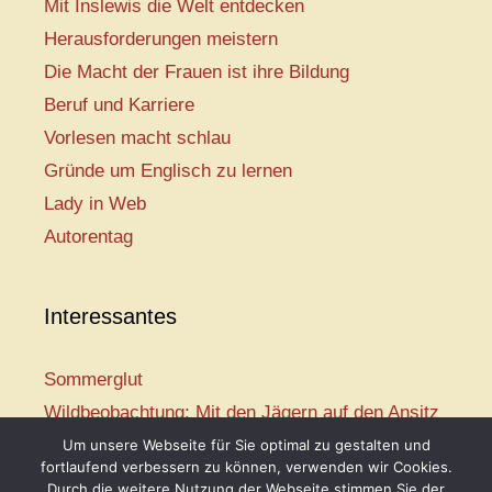
Mit Inslewis die Welt entdecken
Herausforderungen meistern
Die Macht der Frauen ist ihre Bildung
Beruf und Karriere
Vorlesen macht schlau
Gründe um Englisch zu lernen
Lady in Web
Autorentag
Interessantes
Sommerglut
Wildbeobachtung: Mit den Jägern auf den Ansitz
Mir ist so heiß
Um unsere Webseite für Sie optimal zu gestalten und
fortlaufend verbessern zu können, verwenden wir Cookies.
Mission: Rettungsschwimmer
Durch die weitere Nutzung der Webseite stimmen Sie der