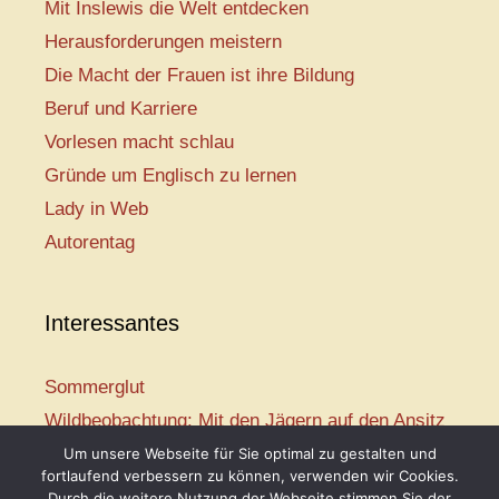
Mit Inslewis die Welt entdecken
Herausforderungen meistern
Die Macht der Frauen ist ihre Bildung
Beruf und Karriere
Vorlesen macht schlau
Gründe um Englisch zu lernen
Lady in Web
Autorentag
Interessantes
Sommerglut
Wildbeobachtung: Mit den Jägern auf den Ansitz
Mir ist so heiß
Um unsere Webseite für Sie optimal zu gestalten und
fortlaufend verbessern zu können, verwenden wir Cookies.
Mission: Rettungsschwimmer
Durch die weitere Nutzung der Webseite stimmen Sie der