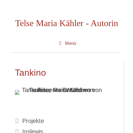
Zum
Inhalt
Telse Maria Kähler - Autorin
springen
Menü
Tankino
Kategorien
Projekte
Inslewis