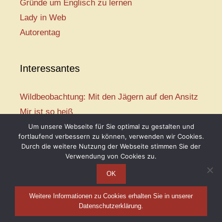
Gründe um Englisch zu lernen
Lady in Web
Autorentag
Interessantes
Wildbeobachtung: Mit den Jägern auf den Ansitz
Mir ist so heiß
Mission: Rettungsschwimmer
Um unsere Webseite für Sie optimal zu gestalten und
fortlaufend verbessern zu können, verwenden wir Cookies.
Vogelwelt-Entdeckertour
Durch die weitere Nutzung der Webseite stimmen Sie der
Abenteuer Schulanfang
Verwendung von Cookies zu.
OK
Weitere Informationen zu Cookies erhalten Sie in unserer
Telse Maria Kähler, 2026
Datenschutzerklärung.