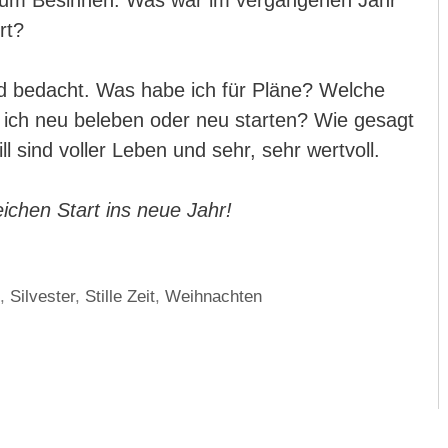
zum Besinnen. Was war im vergangenen Jahr
rt?
 bedacht. Was habe ich für Pläne? Welche
f ich neu beleben oder neu starten? Wie gesagt
ll sind voller Leben und sehr, sehr wertvoll.
eichen Start ins neue Jahr!
n
,
Silvester
,
Stille Zeit
,
Weihnachten