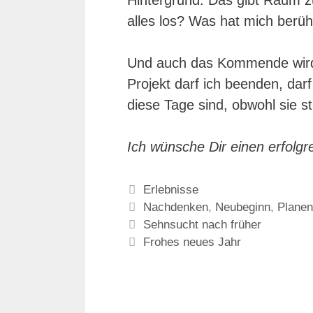
Hintergrund. Das gibt Raum 
alles los? Was hat mich berüh
Und auch das Kommende wird
Projekt darf ich beenden, dar
diese Tage sind, obwohl sie sti
Ich wünsche Dir einen erfolgr
Kategorien
Erlebnisse
Schlagwörter
Nachdenken
,
Neubeginn
,
Plane
Sehnsucht nach früher
Frohes neues Jahr