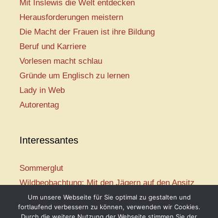
Mit Inslewis die Welt entdecken
Herausforderungen meistern
Die Macht der Frauen ist ihre Bildung
Beruf und Karriere
Vorlesen macht schlau
Gründe um Englisch zu lernen
Lady in Web
Autorentag
Interessantes
Sommerglut
Wildbeobachtung: Mit den Jägern auf den Ansitz
Mir ist so heiß
Um unsere Webseite für Sie optimal zu gestalten und
fortlaufend verbessern zu können, verwenden wir Cookies.
Mission: Rettungsschwimmer
Durch die weitere Nutzung der Webseite stimmen Sie der