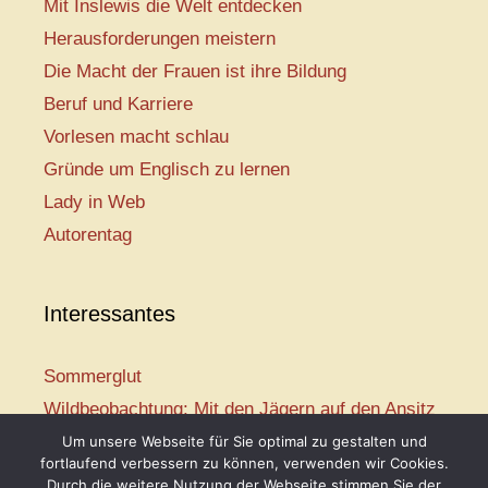
Mit Inslewis die Welt entdecken
Herausforderungen meistern
Die Macht der Frauen ist ihre Bildung
Beruf und Karriere
Vorlesen macht schlau
Gründe um Englisch zu lernen
Lady in Web
Autorentag
Interessantes
Sommerglut
Wildbeobachtung: Mit den Jägern auf den Ansitz
Mir ist so heiß
Um unsere Webseite für Sie optimal zu gestalten und
fortlaufend verbessern zu können, verwenden wir Cookies.
Mission: Rettungsschwimmer
Durch die weitere Nutzung der Webseite stimmen Sie der