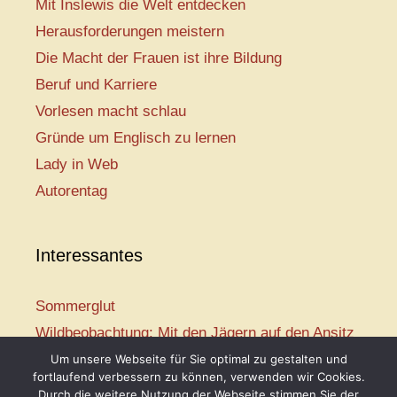
Mit Inslewis die Welt entdecken
Herausforderungen meistern
Die Macht der Frauen ist ihre Bildung
Beruf und Karriere
Vorlesen macht schlau
Gründe um Englisch zu lernen
Lady in Web
Autorentag
Interessantes
Sommerglut
Wildbeobachtung: Mit den Jägern auf den Ansitz
Mir ist so heiß
Um unsere Webseite für Sie optimal zu gestalten und
fortlaufend verbessern zu können, verwenden wir Cookies.
Mission: Rettungsschwimmer
Durch die weitere Nutzung der Webseite stimmen Sie der