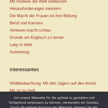
Mit Inslewis die Welt entdecken
Herausforderungen meistern
Die Macht der Frauen ist ihre Bildung
Beruf und Karriere
Vorlesen macht schlau
Gründe um Englisch zu lernen
Lady in Web
Autorentag
Interessantes
Wildbeobachtung: Mit den Jägern auf den Ansitz
Mir ist so heiß
Mission: Rettungsschwimmer
Um unsere Webseite für Sie optimal zu gestalten und
fortlaufend verbessern zu können, verwenden wir Cookies.
Vogelwelt-Entdeckertour
Durch die weitere Nutzung der Webseite stimmen Sie der