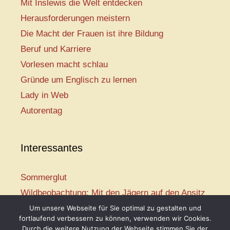
Mit Inslewis die Welt entdecken
Herausforderungen meistern
Die Macht der Frauen ist ihre Bildung
Beruf und Karriere
Vorlesen macht schlau
Gründe um Englisch zu lernen
Lady in Web
Autorentag
Interessantes
Sommerglut
Wildbeobachtung: Mit den Jägern auf den Ansitz
Mir ist so heiß
Um unsere Webseite für Sie optimal zu gestalten und
fortlaufend verbessern zu können, verwenden wir Cookies.
Mission: Rettungsschwimmer
Durch die weitere Nutzung der Webseite stimmen Sie der