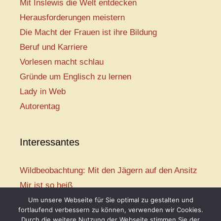
Mit Inslewis die Welt entdecken
Herausforderungen meistern
Die Macht der Frauen ist ihre Bildung
Beruf und Karriere
Vorlesen macht schlau
Gründe um Englisch zu lernen
Lady in Web
Autorentag
Interessantes
Wildbeobachtung: Mit den Jägern auf den Ansitz
Mir ist so heiß
Mission: Rettungsschwimmer
Um unsere Webseite für Sie optimal zu gestalten und
fortlaufend verbessern zu können, verwenden wir Cookies.
Vogelwelt-Entdeckertour
Durch die weitere Nutzung der Webseite stimmen Sie der