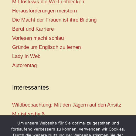
Mit Inslewis die Welt entdecken
Herausforderungen meistern
Die Macht der Frauen ist ihre Bildung
Beruf und Karriere
Vorlesen macht schlau
Gründe um Englisch zu lernen
Lady in Web
Autorentag
Interessantes
Wildbeobachtung: Mit den Jägern auf den Ansitz
Mir ist so heiß
Mission: Rettungsschwimmer
Um unsere Webseite für Sie optimal zu gestalten und
fortlaufend verbessern zu können, verwenden wir Cookies.
Vogelwelt-Entdeckertour
Durch die weitere Nutzung der Webseite stimmen Sie der