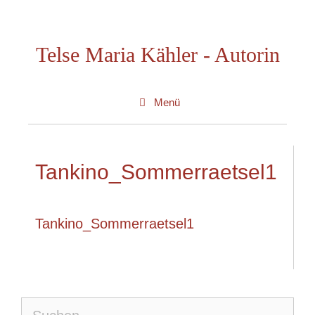
Zum
Inhalt
Telse Maria Kähler - Autorin
springen
Menü
Tankino_Sommerraetsel1
Tankino_Sommerraetsel1
Suche