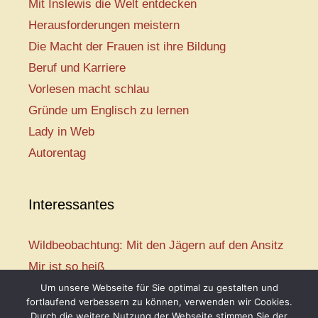
Mit Inslewis die Welt entdecken
Herausforderungen meistern
Die Macht der Frauen ist ihre Bildung
Beruf und Karriere
Vorlesen macht schlau
Gründe um Englisch zu lernen
Lady in Web
Autorentag
Interessantes
Wildbeobachtung: Mit den Jägern auf den Ansitz
Mir ist so heiß
Mission: Rettungsschwimmer
Um unsere Webseite für Sie optimal zu gestalten und
fortlaufend verbessern zu können, verwenden wir Cookies.
Vogelwelt-Entdeckertour
Durch die weitere Nutzung der Webseite stimmen Sie der