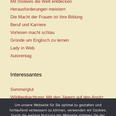
Mit Inslewis die Welt entdecken
Herausforderungen meistern
Die Macht der Frauen ist ihre Bildung
Beruf und Karriere
Vorlesen macht schlau
Gründe um Englisch zu lernen
Lady in Web
Autorentag
Interessantes
Sommerglut
Wildbeobachtung: Mit den Jägern auf den Ansitz
Mir ist so heiß
Um unsere Webseite für Sie optimal zu gestalten und
fortlaufend verbessern zu können, verwenden wir Cookies.
Mission: Rettungsschwimmer
Durch die weitere Nutzung der Webseite stimmen Sie der